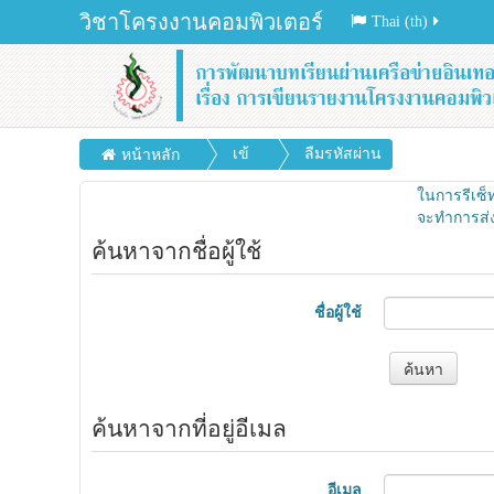
วิชาโครงงานคอมพิวเตอร์
Thai (th)
เข้
ลืมรหัสผ่าน
หน้าหลัก
าสู่
ในการรีเซ็ท
ระ
จะทำการส่ง
ค้นหาจากชื่อผู้ใช้
บ
บ
ชื่อผู้ใช้
ค้นหาจากที่อยู่อีเมล
อีเมล